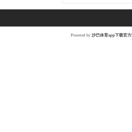
Poweredby
沙巴体育app下载官