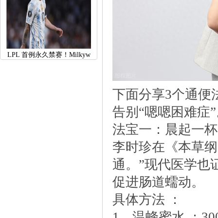
LPL首例永久禁赛！Milkyw
下面分享3个通便
告别“嗯嗯困难症”
法宝一：晨起一杯
李时珍在《本草纲
通。”现代医学也
促进肠道蠕动。
具体方法：
1、温蜂蜜水：30